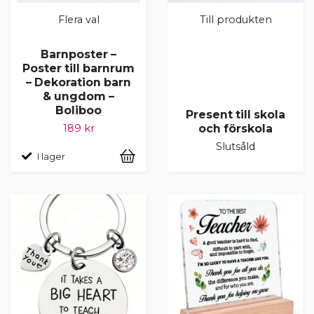
Flera val
Till produkten
Barnposter –
Poster till barnrum
– Dekoration barn
& ungdom –
Boliboo
Present till skola
och förskola
189 kr
Slutsåld
I lager