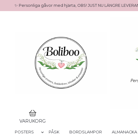
✨ Personliga gåvor med hjärta, OBS! JUST NU LÄNGRE LEVE
VARUKORG
POSTERS
PÅSK
BORDSLAMPOR
ALMANACKA 