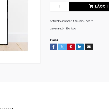
LÄGG I
Artikelnummer:
tackpinkheart
Leverantör:
Boliboo
Dela