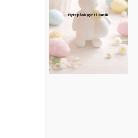
Nytt påskpynt i butik!