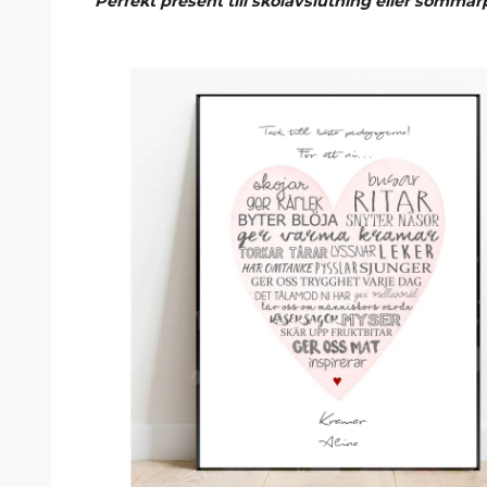
Perfekt present till skolavslutning eller sommar