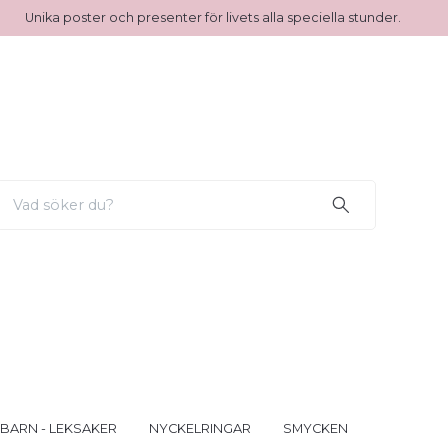
Unika poster och presenter för livets alla speciella stunder.
 BARN - LEKSAKER
NYCKELRINGAR
SMYCKEN