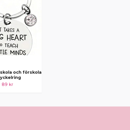
Present till skola och
 skola och förskola
förskola, sommarlovs
nyckelring
present!
89 kr
Slut i lager