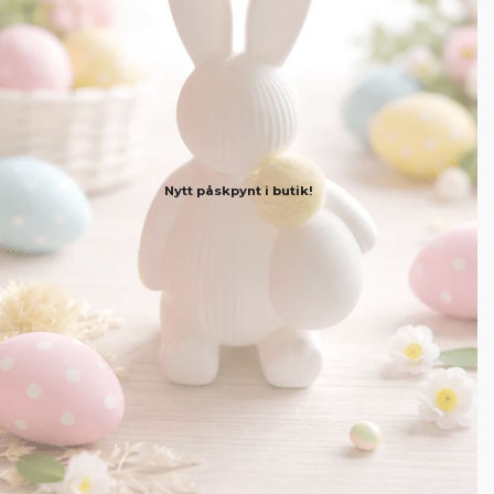
Nytt påskpynt i butik!