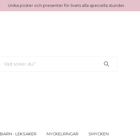
Unika poster och presenter för livets alla speciella stunder.
 BARN - LEKSAKER
NYCKELRINGAR
SMYCKEN