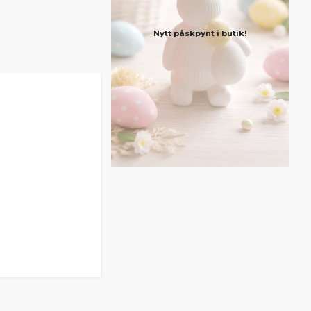
Nytt påskpynt i butik!