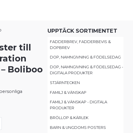
o
UPPTÄCK SORTIMENTET
FADDERBREV, FADDERBEVIS &
ter till
DOPBREV
ration
DOP, NAMNGIVNING & FÖDELSEDAG
– Boliboo
DOP, NAMNGIVNING & FÖDELSEDAG -
DIGITALA PRODUKTER
STJÄRNTECKEN
 personliga
FAMILJ & VÄNSKAP
FAMILJ & VÄNSKAP - DIGITALA
PRODUKTER
BRÖLLOP & KÄRLEK
BARN & UNGDOMS POSTERS