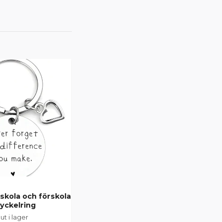
Present till skola och
 skola och förskola
förskola, sommarlovs
nyckelring
present!
lut i lager
Slut i lager