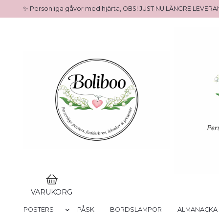
✨ Personliga gåvor med hjärta, OBS! JUST NU LÄNGRE LEVE
VARUKORG
POSTERS
PÅSK
BORDSLAMPOR
ALMANACKA 