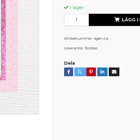
I lager
LÄGG I
Artikelnummer:
egen ö p
Leverantör:
Boliboo
Dela