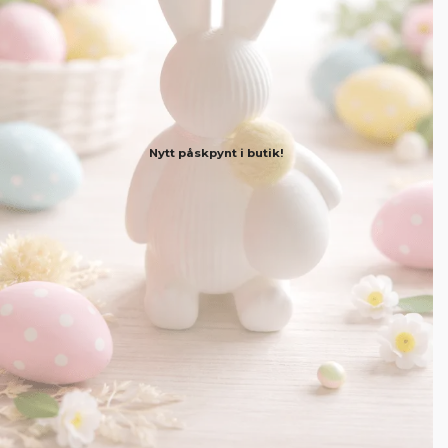
Nytt påskpynt i butik!