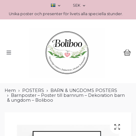
SEK
Unika poster och presenter för livets alla speciella stunder.
Hem
POSTERS
BARN & UNGDOMS POSTERS
Barnposter – Poster till barnrum – Dekoration barn
& ungdom – Boliboo