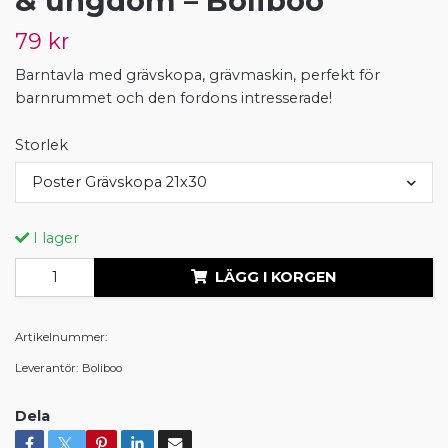
& ungdom – Boliboo
79 kr
Barntavla med grävskopa, grävmaskin, perfekt för
barnrummet och den fordons intresserade!
Storlek
Poster Grävskopa 21x30
I lager
LÄGG I KORGEN
Artikelnummer:
Leverantör:
Boliboo
Dela