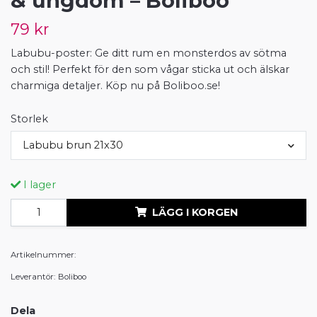
& ungdom – Boliboo
79 kr
Labubu-poster: Ge ditt rum en monsterdos av sötma
och stil! Perfekt för den som vågar sticka ut och älskar
charmiga detaljer. Köp nu på Boliboo.se!
Storlek
Labubu brun 21x30
I lager
LÄGG I KORGEN
Artikelnummer:
Leverantör:
Boliboo
Dela