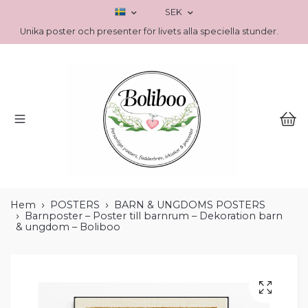
SEK
Unika poster och presenter för livets alla speciella stunder.
Hem
POSTERS
BARN & UNGDOMS POSTERS
Barnposter – Poster till barnrum – Dekoration barn
& ungdom – Boliboo