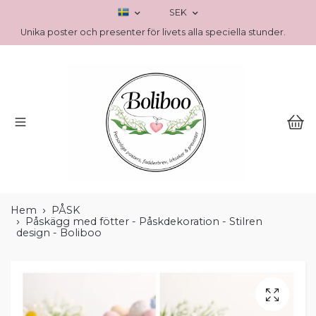
SEK
Unika poster och presenter för livets alla speciella stunder.
Hem
PÅSK
Påskägg med fötter - Påskdekoration - Stilren
design - Boliboo