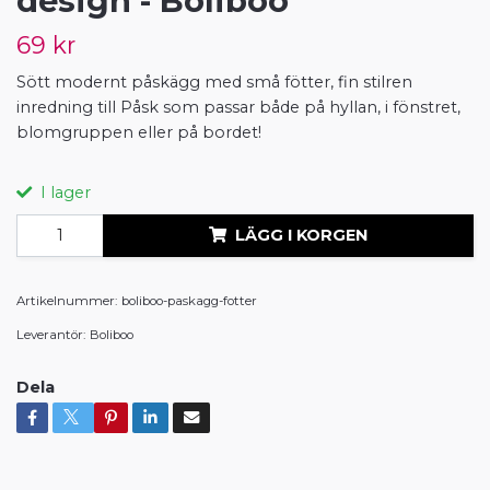
design - Boliboo
69 kr
Sött modernt påskägg med små fötter, fin stilren
inredning till Påsk som passar både på hyllan, i fönstret,
blomgruppen eller på bordet!
I lager
LÄGG I KORGEN
Artikelnummer:
boliboo-paskagg-fotter
Leverantör:
Boliboo
Dela