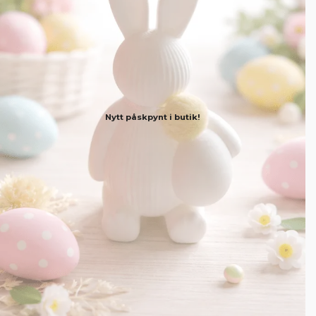
Nytt påskpynt i butik!