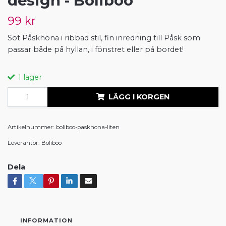
design - Boliboo
99 kr
Söt Påskhöna i ribbad stil, fin inredning till Påsk som
passar både på hyllan, i fönstret eller på bordet!
I lager
LÄGG I KORGEN
Artikelnummer:
boliboo-paskhona-liten
Leverantör:
Boliboo
Dela
INFORMATION