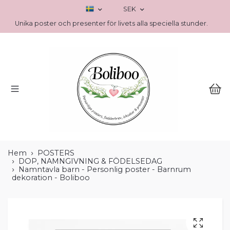
SEK
Unika poster och presenter för livets alla speciella stunder.
Hem
POSTERS
DOP, NAMNGIVNING & FÖDELSEDAG
Namntavla barn - Personlig poster - Barnrum
dekoration - Boliboo