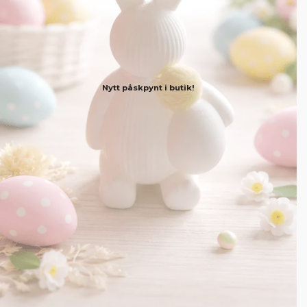
Nytt påskpynt i butik!