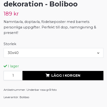
dekoration - Boliboo
189 kr
Namntavla, doptavla, födelseposter med barnets
personliga uppgifter. Perfekt till dop, namngivning &
present!
Storlek
30x40
I lager
LÄGG I KORGEN
Artikelnummer:
Underbar rosa grå foto
Leverantör:
Boliboo