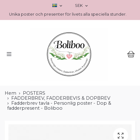
SEK
Unika poster och presenter för livets alla speciella stunder.
Hem
POSTERS
FADDERBREV, FADDERBEVIS & DOPBREV
Fadderbrev tavla - Personlig poster - Dop &
fadderpresent - Boliboo