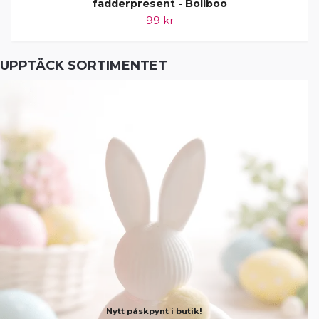
fadderpresent - Boliboo
99 kr
UPPTÄCK SORTIMENTET
Nytt påskpynt i butik!