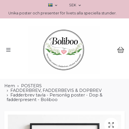
SEK
Unika poster och presenter för livets alla speciella stunder.
Hem
POSTERS
FADDERBREV, FADDERBEVIS & DOPBREV
Fadderbrev tavla - Personlig poster - Dop &
fadderpresent - Boliboo