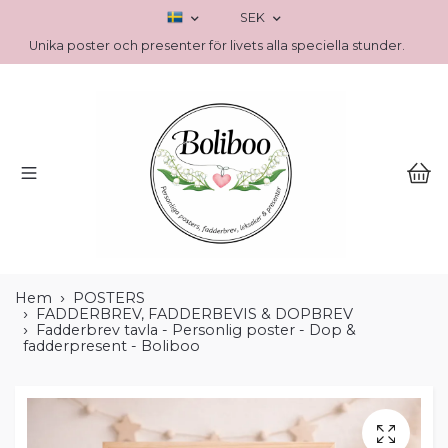
SEK
Unika poster och presenter för livets alla speciella stunder.
Hem
POSTERS
FADDERBREV, FADDERBEVIS & DOPBREV
Fadderbrev tavla - Personlig poster - Dop &
fadderpresent - Boliboo