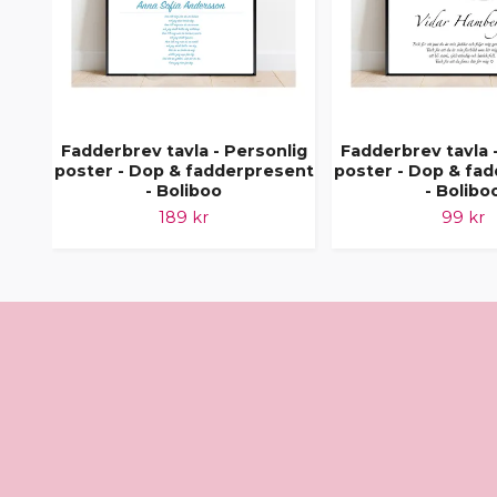
Fadderbrev tavla - Personlig
Fadderbrev tavla 
poster - Dop & fadderpresent
poster - Dop & fa
- Boliboo
- Bolibo
189 kr
99 kr