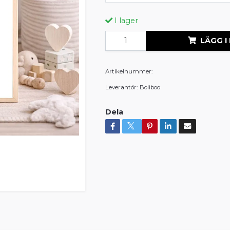
I lager
LÄGG I
Artikelnummer:
Leverantör:
Boliboo
Dela