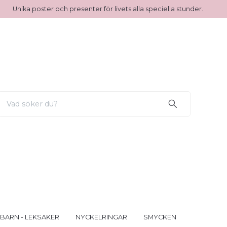
Unika poster och presenter för livets alla speciella stunder.
 BARN - LEKSAKER
NYCKELRINGAR
SMYCKEN