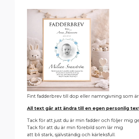
Fint fadderbrev till dop eller namngivning som är 
All text går att ändra till en egen personlig tex
Tack för att just du är min fadder och följer mig g
Tack för att du är min förebild som lär mig
att bli stark, självständig och kärleksfull.