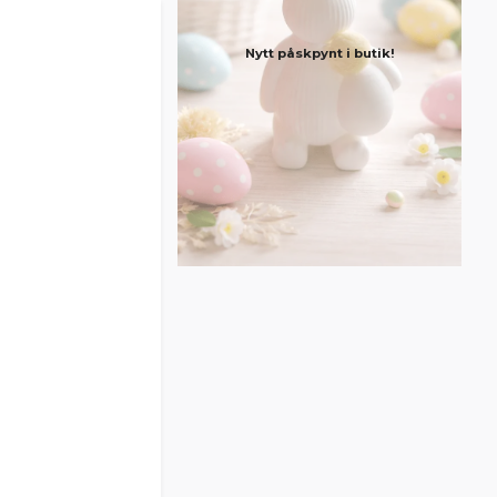
Nytt påskpynt i butik!