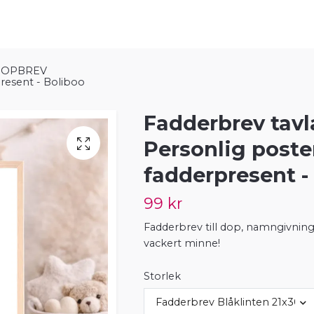
DOPBREV
present - Boliboo
Fadderbrev tavla
Personlig poste
fadderpresent -
99 kr
Fadderbrev till dop, namngivning
vackert minne!
Storlek
Fadderbrev Blåklinten 21x30