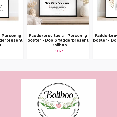
- Personlig
Fadderbrev tavla - Personlig
Fadderbrev
dderpresent
poster - Dop & fadderpresent
poster - D
o
- Boliboo
-
99 kr