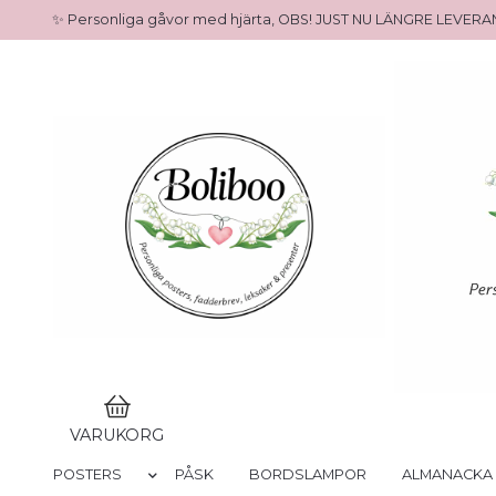
✨ Personliga gåvor med hjärta, OBS! JUST NU LÄNGRE LEVE
VARUKORG
POSTERS
PÅSK
BORDSLAMPOR
ALMANACKA 