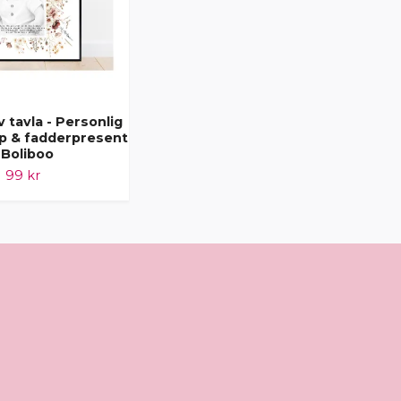
 tavla - Personlig
Barnposter – Poster till
op & fadderpresent
barnrum – Dekoration barn &
 Boliboo
ungdom – Boliboo
99 kr
189 kr