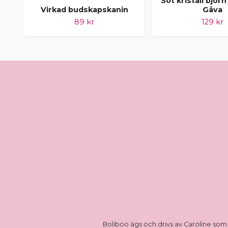
Söt kristall björn
Virkad budskapskanin
Gåva
89 kr
129 kr
Boliboo ägs och drivs av Caroline som 