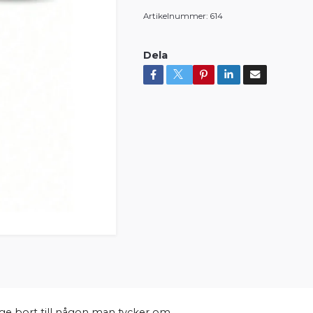
Artikelnummer:
614
Dela
 ge bort till någon man tycker om.