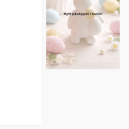
Nytt påskpynt i butik!