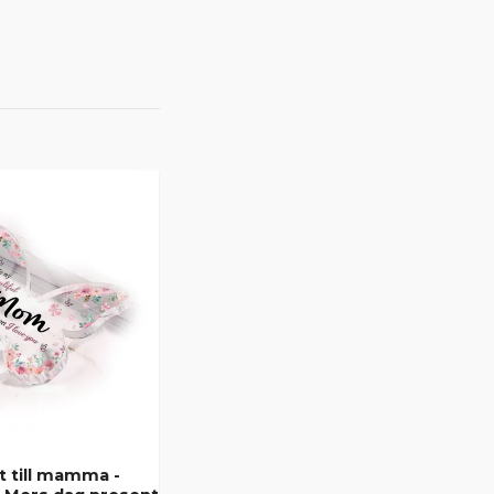
t till mamma -
Present till mamma -