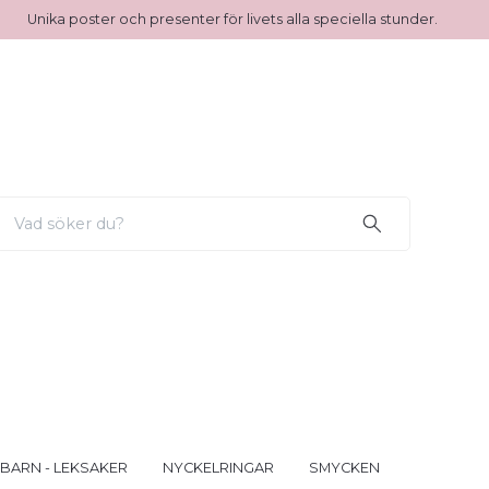
Unika poster och presenter för livets alla speciella stunder.
 BARN - LEKSAKER
NYCKELRINGAR
SMYCKEN