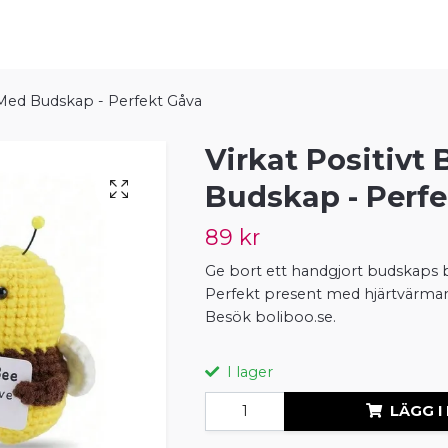
i Med Budskap - Perfekt Gåva
Virkat Positivt 
Budskap - Perf
89 kr
Ge bort ett handgjort budskaps b
Perfekt present med hjärtvärm
Besök boliboo.se.
I lager
LÄGG I