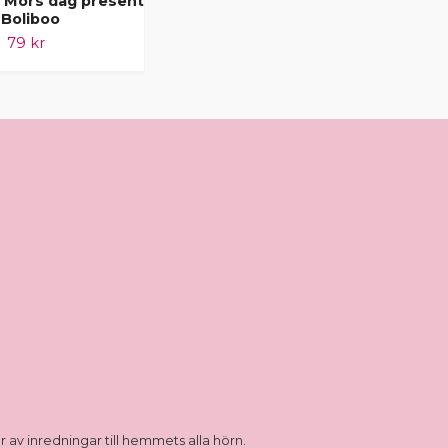
 - Mors dag present
Plexihjärta - Mors dag present
 Boliboo
- Boliboo
79 kr
79 kr
 av inredningar till hemmets alla hörn.