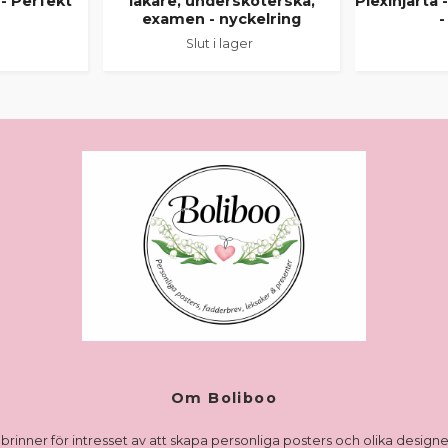
 - Perfekt
läkare, undersköterska,
Plexihjärta
examen - nyckelring
-
Slut i lager
Om Boliboo
brinner för intresset av att skapa personliga posters och olika designer