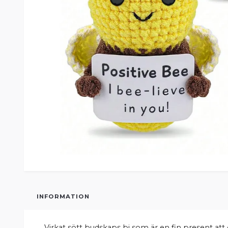
INFORMATION
Virkat sött budskaps bi som är en fin present att