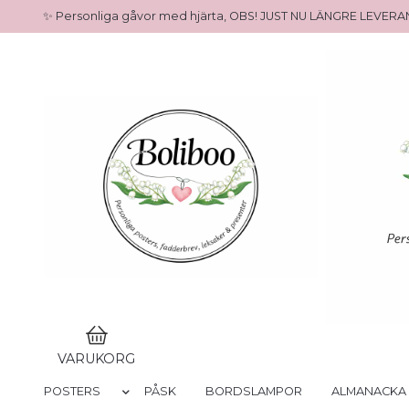
✨ Personliga gåvor med hjärta, OBS! JUST NU LÄNGRE LEVE
VARUKORG
POSTERS
PÅSK
BORDSLAMPOR
ALMANACKA 