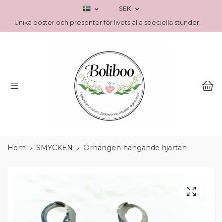
SEK
Unika poster och presenter för livets alla speciella stunder.
Hem
SMYCKEN
Örhängen hängande hjärtan