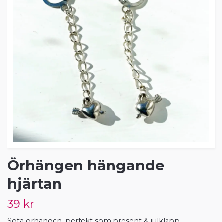
Örhängen hängande
hjärtan
39 kr
Söta örhängen, perfekt som present & julklapp.