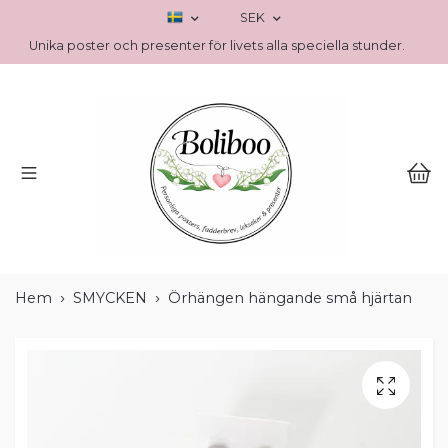
SEK
Unika poster och presenter för livets alla speciella stunder.
Hem
SMYCKEN
Örhängen hängande små hjärtan