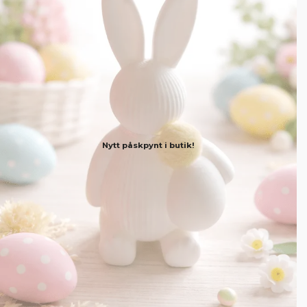
Nytt påskpynt i butik!