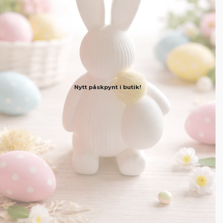
Nytt påskpynt i butik!