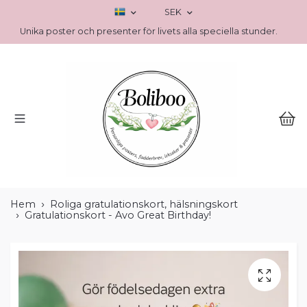
SEK
Unika poster och presenter för livets alla speciella stunder.
Hem
Roliga gratulationskort, hälsningskort
Gratulationskort - Avo Great Birthday!