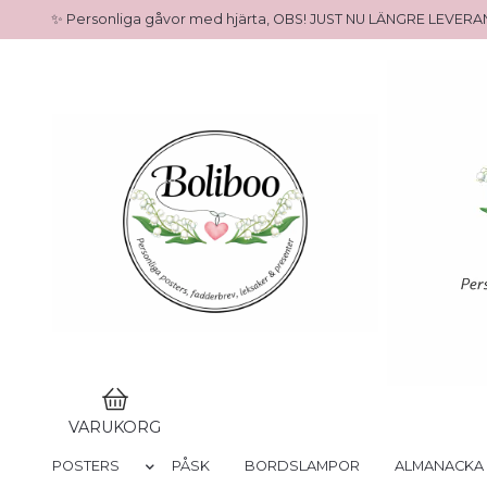
✨ Personliga gåvor med hjärta, OBS! JUST NU LÄNGRE LEVE
VARUKORG
POSTERS
PÅSK
BORDSLAMPOR
ALMANACKA 