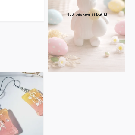
Nytt påskpynt i butik!