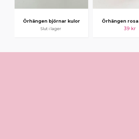
Örhängen björnar kulor
Örhängen rosa 
39 kr
Slut i lager