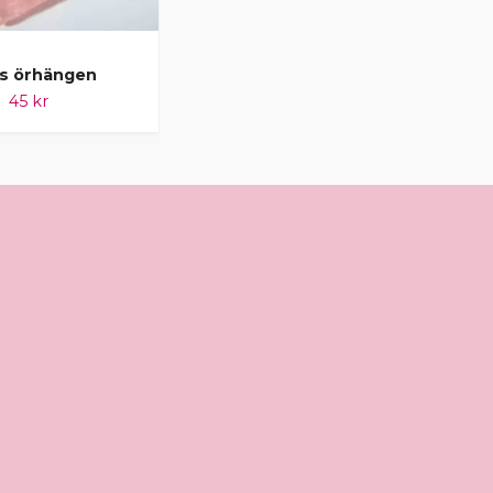
s örhängen
Poster Scorpio (Skorpionen)
45 kr
99 kr