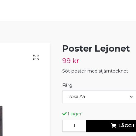
Poster Lejonet
99 kr
Söt poster med stjärntecknet
Färg
Rosa A4
I lager
LÄGG I