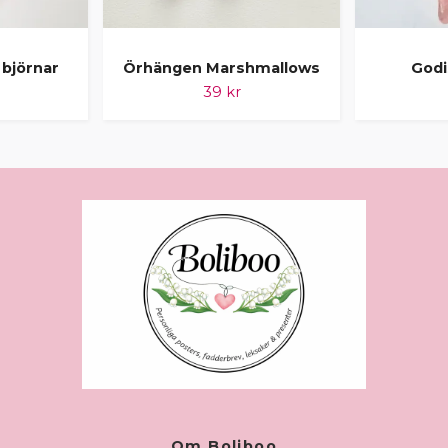
björnar
Örhängen Marshmallows
Godi
39 kr
Om Boliboo