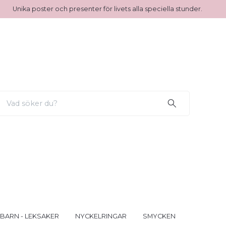
Unika poster och presenter för livets alla speciella stunder.
 BARN - LEKSAKER
NYCKELRINGAR
SMYCKEN