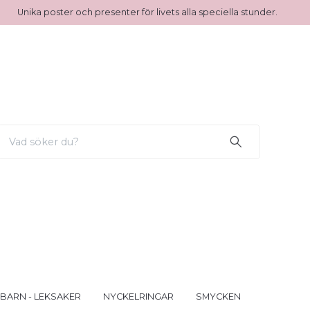
Unika poster och presenter för livets alla speciella stunder.
 BARN - LEKSAKER
NYCKELRINGAR
SMYCKEN