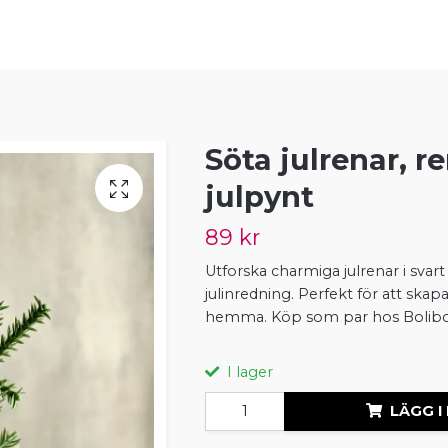
Söta julrenar, re
julpynt
89 kr
Utforska charmiga julrenar i svart o
julinredning. Perfekt för att ska
hemma. Köp som par hos Bolib
I lager
LÄGG I