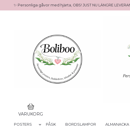
✨ Personliga gåvor med hjärta, OBS! JUST NU LÄNGRE LEVE
VARUKORG
POSTERS
PÅSK
BORDSLAMPOR
ALMANACKA 