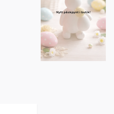
Nytt påskpynt i butik!