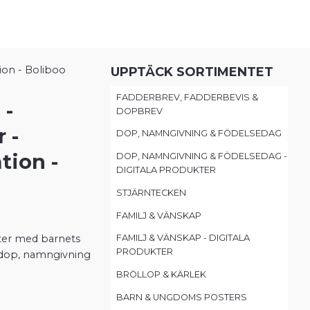
ion - Boliboo
UPPTÄCK SORTIMENTET
FADDERBREV, FADDERBEVIS &
 -
DOPBREV
 -
DOP, NAMNGIVNING & FÖDELSEDAG
tion -
DOP, NAMNGIVNING & FÖDELSEDAG -
DIGITALA PRODUKTER
STJÄRNTECKEN
FAMILJ & VÄNSKAP
ter med barnets
FAMILJ & VÄNSKAP - DIGITALA
PRODUKTER
l dop, namngivning
BRÖLLOP & KÄRLEK
BARN & UNGDOMS POSTERS