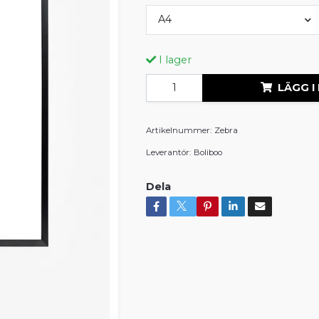
A4
I lager
LÄGG I
Artikelnummer:
Zebra
Leverantör:
Boliboo
Dela