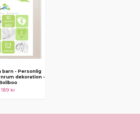
 barn - Personlig
Namntavla barn - Personlig
rnrum dekoration -
poster - Barnrum dekoration -
Boliboo
Boliboo
189 kr
189 kr