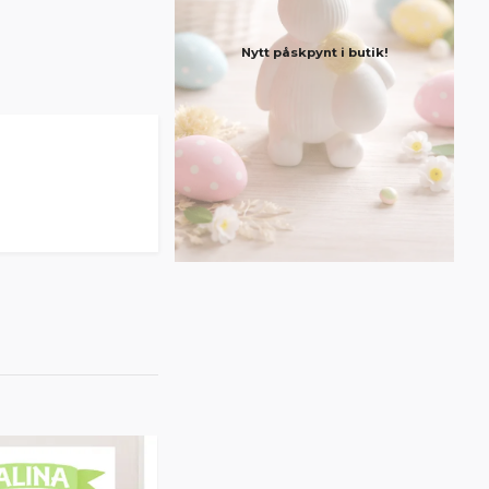
Nytt påskpynt i butik!