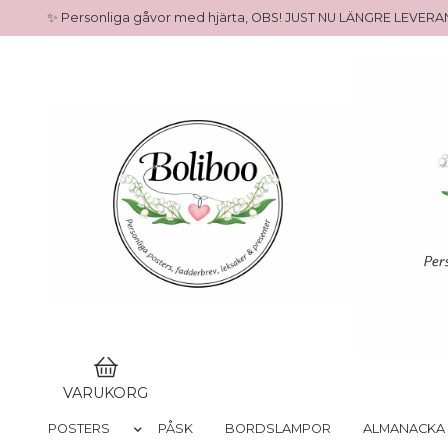
✨ Personliga gåvor med hjärta, OBS! JUST NU LÄNGRE LEVE
VARUKORG
POSTERS
PÅSK
BORDSLAMPOR
ALMANACKA 