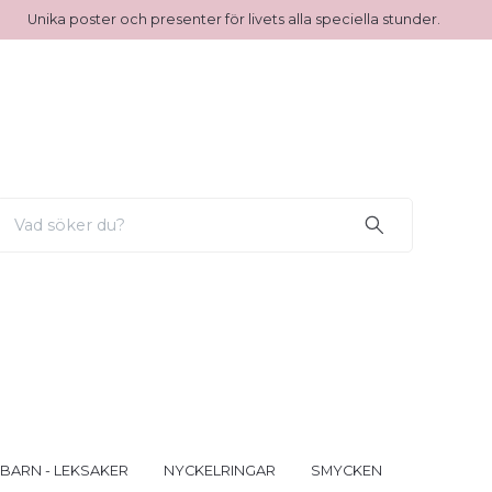
Unika poster och presenter för livets alla speciella stunder.
 BARN - LEKSAKER
NYCKELRINGAR
SMYCKEN