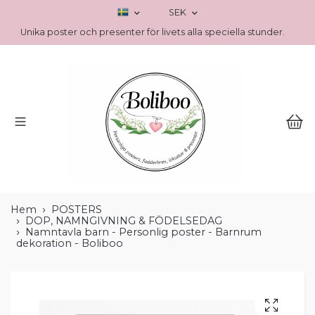
SEK
Unika poster och presenter för livets alla speciella stunder.
Hem
POSTERS
DOP, NAMNGIVNING & FÖDELSEDAG
Namntavla barn - Personlig poster - Barnrum
dekoration - Boliboo