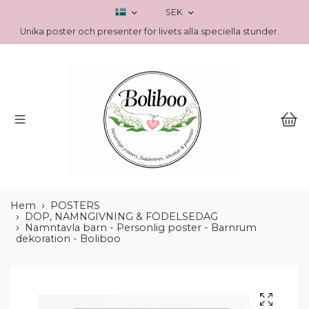
SEK
Unika poster och presenter för livets alla speciella stunder.
Hem
POSTERS
DOP, NAMNGIVNING & FÖDELSEDAG
Namntavla barn - Personlig poster - Barnrum
dekoration - Boliboo