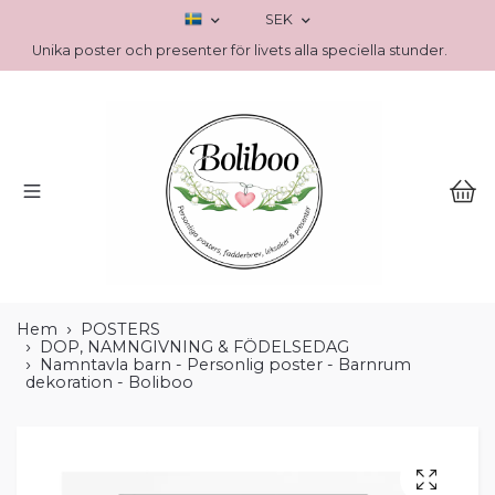
SEK
Unika poster och presenter för livets alla speciella stunder.
Hem
POSTERS
DOP, NAMNGIVNING & FÖDELSEDAG
Namntavla barn - Personlig poster - Barnrum
dekoration - Boliboo