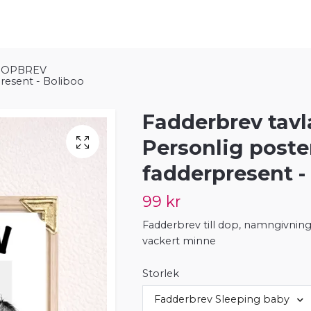
DOPBREV
present - Boliboo
Fadderbrev tavla
Personlig poste
fadderpresent -
99 kr
Fadderbrev till dop, namngivning
vackert minne
Storlek
Fadderbrev Sleeping