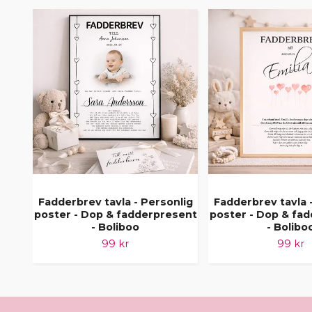
Fadderbrev tavla - Personlig
Fadderbrev tavla 
poster - Dop & fadderpresent
poster - Dop & fa
- Boliboo
- Bolibo
99 kr
99 kr