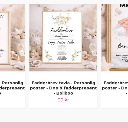
- Personlig
Fadderbrev tavla - Personlig
Fadderbrev
dderpresent
poster - Dop & fadderpresent
poster - D
o
- Boliboo
-
99 kr