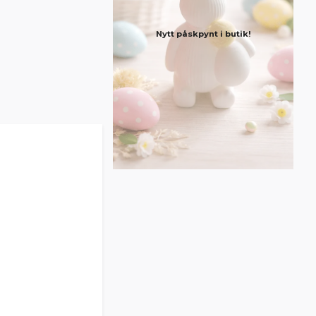
Nytt påskpynt i butik!