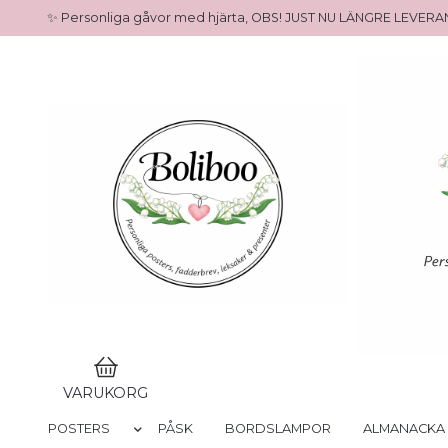
✨ Personliga gåvor med hjärta, OBS! JUST NU LÄNGRE LEVE
VARUKORG
POSTERS
PÅSK
BORDSLAMPOR
ALMANACKA 