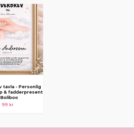
 tavla - Personlig
Fadderbrev tavla - Personlig
op & fadderpresent
poster - Dop & fadderpresent
 Boliboo
- Boliboo
99 kr
99 kr