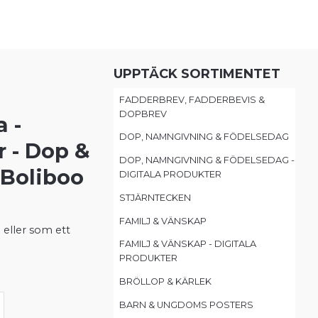
UPPTÄCK SORTIMENTET
FADDERBREV, FADDERBEVIS &
DOPBREV
 -
DOP, NAMNGIVNING & FÖDELSEDAG
r - Dop &
DOP, NAMNGIVNING & FÖDELSEDAG -
 Boliboo
DIGITALA PRODUKTER
STJÄRNTECKEN
FAMILJ & VÄNSKAP
 eller som ett
FAMILJ & VÄNSKAP - DIGITALA
PRODUKTER
BRÖLLOP & KÄRLEK
BARN & UNGDOMS POSTERS
 baby 21x30