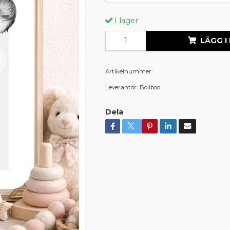
I lager
LÄGG I
Artikelnummer:
Leverantör:
Boliboo
Dela