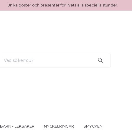
Unika poster och presenter för livets alla speciella stunder.
 BARN - LEKSAKER
NYCKELRINGAR
SMYCKEN