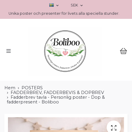
SEK
Unika poster och presenter för livets alla speciella stunder.
Hem
POSTERS
FADDERBREV, FADDERBEVIS & DOPBREV
Fadderbrev tavla - Personlig poster - Dop &
fadderpresent - Boliboo