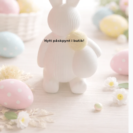
Nytt påskpynt i butik!