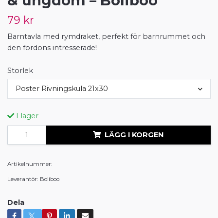
& ungdom – Boliboo
79 kr
Barntavla med rymdraket, perfekt för barnrummet och
den fordons intresserade!
Storlek
Poster Rivningskula 21x30
I lager
LÄGG I KORGEN
Artikelnummer:
Leverantör:
Boliboo
Dela