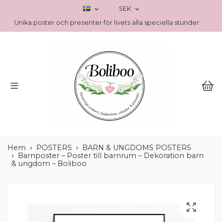
SEK
Unika poster och presenter för livets alla speciella stunder.
Hem
POSTERS
BARN & UNGDOMS POSTERS
Barnposter – Poster till barnrum – Dekoration barn
& ungdom – Boliboo