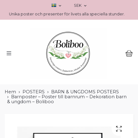
SEK
Unika poster och presenter för livets alla speciella stunder.
Hem
POSTERS
BARN & UNGDOMS POSTERS
Barnposter – Poster till barnrum – Dekoration barn
& ungdom – Boliboo