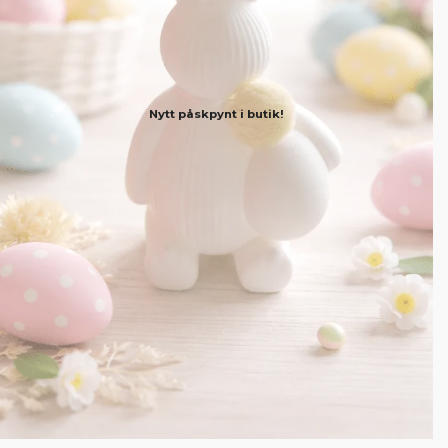
Nytt påskpynt i butik!