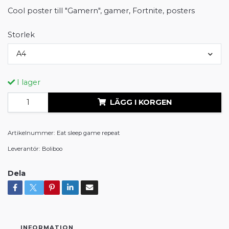
Cool poster till "Gamern", gamer, Fortnite, posters
Storlek
A4
I lager
LÄGG I KORGEN
Artikelnummer:
Eat sleep game repeat
Leverantör:
Boliboo
Dela
INFORMATION