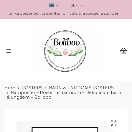
SEK
Unika poster och presenter för livets alla speciella stunder.
Hem
POSTERS
BARN & UNGDOMS POSTERS
Barnposter – Poster till barnrum – Dekoration barn
& ungdom – Boliboo