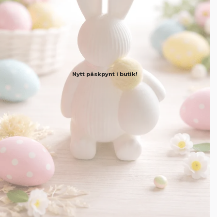
Nytt påskpynt i butik!