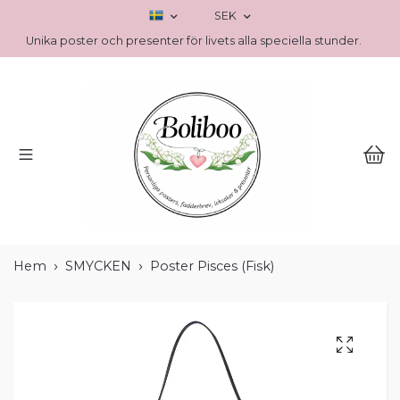
SEK
Unika poster och presenter för livets alla speciella stunder.
Hem
SMYCKEN
Poster Pisces (Fisk)