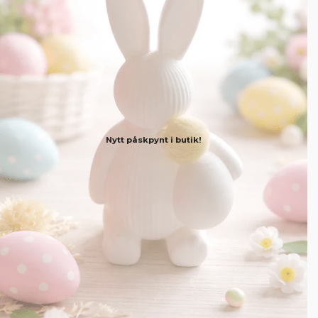
Nytt påskpynt i butik!