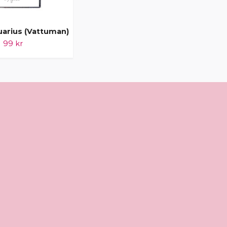
uarius (Vattuman)
Poster Scorpio (Skorpionen)
99 kr
99 kr