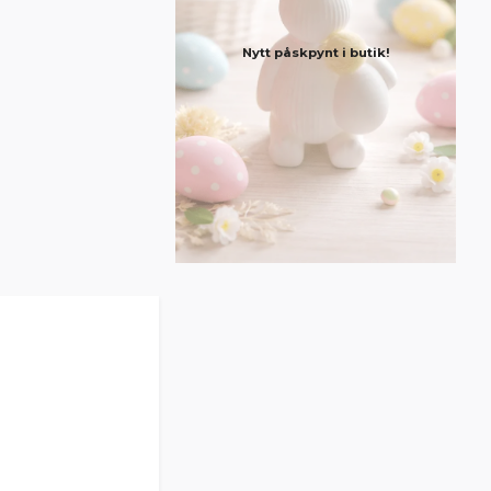
Nytt påskpynt i butik!