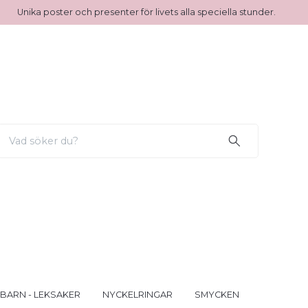
Unika poster och presenter för livets alla speciella stunder.
 BARN - LEKSAKER
NYCKELRINGAR
SMYCKEN