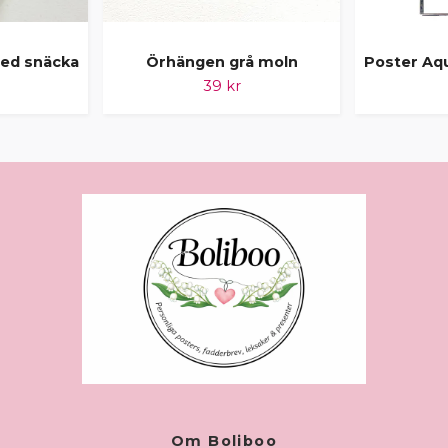
ed snäcka
Örhängen grå moln
Poster Aq
39 kr
Om Boliboo