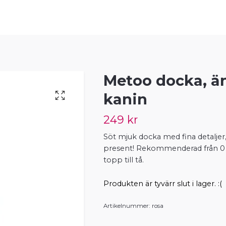
Metoo docka, än
kanin
249 kr
Söt mjuk docka med fina detaljer
present! Rekommenderad från 0 å
topp till tå.
Produkten är tyvärr slut i lager. :(
Artikelnummer:
rosa