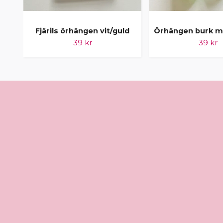
Fjärils örhängen vit/guld
Örhängen burk m
39 kr
39 kr