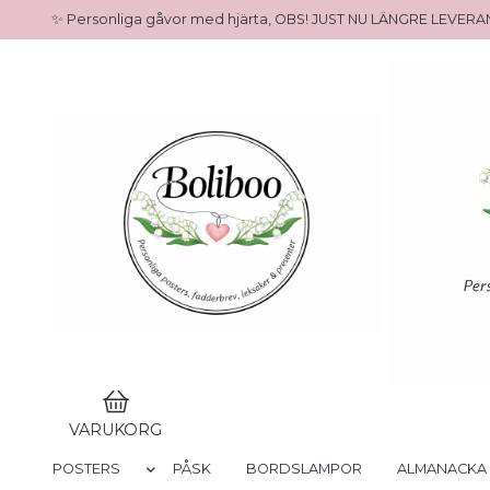
✨ Personliga gåvor med hjärta, OBS! JUST NU LÄNGRE LEVE
VARUKORG
POSTERS
PÅSK
BORDSLAMPOR
ALMANACKA 